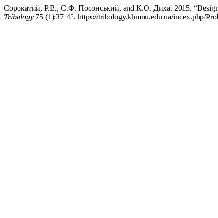
Сорокатий, Р.В., С.Ф. Посонський, and К.О. Диха. 2015. “Design o
Tribology
75 (1):37-43. https://tribology.khmnu.edu.ua/index.php/Prob