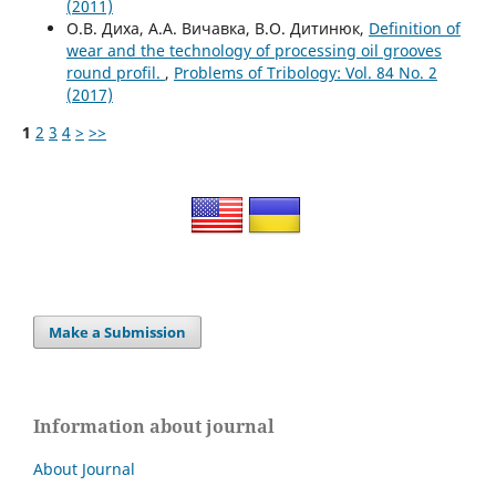
(2011)
О.В. Диха, А.А. Вичавка, В.О. Дитинюк,
Definition of
wear and the technology of processing oil grooves
round profil.
,
Problems of Tribology: Vol. 84 No. 2
(2017)
1
2
3
4
>
>>
Make a Submission
Information about journal
About Journal