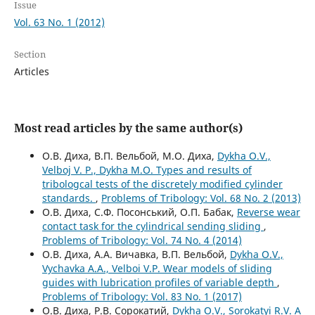
Issue
Vol. 63 No. 1 (2012)
Section
Articles
Most read articles by the same author(s)
О.В. Диха, В.П. Вельбой, М.О. Диха,
Dykha O.V.,
Velboj V. P., Dykha M.O. Types and results of
tribologcal tests of the discretely modified cylinder
standards.
,
Problems of Tribology: Vol. 68 No. 2 (2013)
О.В. Диха, С.Ф. Посонський, О.П. Бабак,
Reverse wear
contact task for the cylindrical sending sliding
,
Problems of Tribology: Vol. 74 No. 4 (2014)
О.В. Диха, А.А. Вичавка, В.П. Вельбой,
Dykha O.V.,
Vychavka A.A., Velboi V.P. Wear models of sliding
guides with lubrication profiles of variable depth
,
Problems of Tribology: Vol. 83 No. 1 (2017)
О.В. Диха, Р.В. Сорокатий,
Dykha O.V., Sorokatyi R.V. A