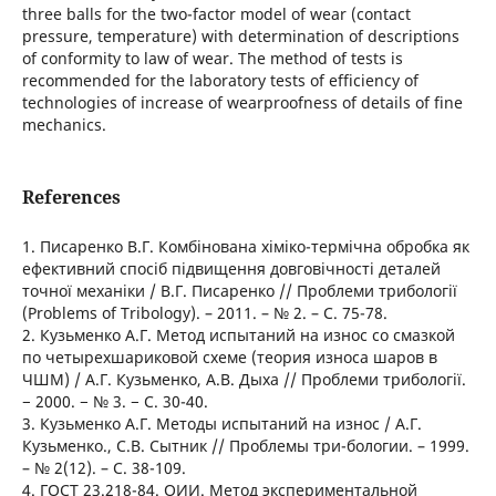
three balls for the two-factor model of wear (contact
pressure, temperature) with determination of descriptions
of conformity to law of wear. The method of tests is
recommended for the laboratory tests of efficiency of
technologies of increase of wearproofness of details of fine
mechanics.
References
1. Писаренко В.Г. Комбінована хіміко-термічна обробка як
ефективний спосіб підвищення довговічності деталей
точної механіки / В.Г. Писаренко // Проблеми трибології
(Problems of Tribology). – 2011. – № 2. – С. 75-78.
2. Кузьменко А.Г. Метод испытаний на износ со смазкой
по четырехшариковой схеме (теория износа шаров в
ЧШМ) / А.Г. Кузьменко, А.В. Дыха // Проблеми трибології.
− 2000. − № 3. − С. 30-40.
3. Кузьменко А.Г. Методы испытаний на износ / А.Г.
Кузьменко., С.В. Сытник // Проблемы три-бологии. – 1999.
– № 2(12). – С. 38-109.
4. ГОСТ 23.218-84. ОИИ. Метод экспериментальной