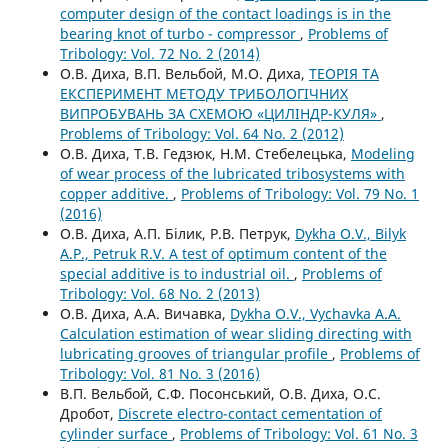
computer design of the contact loadings is in the
bearing knot of turbo - compressor
,
Problems of
Tribology: Vol. 72 No. 2 (2014)
О.В. Диха, В.П. Вельбой, М.О. Диха,
ТЕОРІЯ ТА
ЕКСПЕРИМЕНТ МЕТОДУ ТРИБОЛОГІЧНИХ
ВИПРОБУВАНЬ ЗА СХЕМОЮ «ЦИЛІНДР-КУЛЯ»
,
Problems of Tribology: Vol. 64 No. 2 (2012)
О.В. Диха, Т.В. Гедзюк, Н.М. Стебелецька,
Modeling
of wear process of the lubricated tribosystems with
copper additive.
,
Problems of Tribology: Vol. 79 No. 1
(2016)
О.В. Диха, А.П. Білик, Р.В. Петрук,
Dykha O.V., Bilyk
A.P., Petruk R.V. A test of optimum content of the
special additive is to industrial oil.
,
Problems of
Tribology: Vol. 68 No. 2 (2013)
О.В. Диха, А.А. Вичавка,
Dykha O.V., Vychavka A.A.
Calculation estimation of wear sliding directing with
lubricating grooves of triangular profile
,
Problems of
Tribology: Vol. 81 No. 3 (2016)
В.П. Вельбой, С.Ф. Посонський, О.В. Диха, О.С.
Дробот,
Discrete electro-contact cementation of
cylinder surface
,
Problems of Tribology: Vol. 61 No. 3